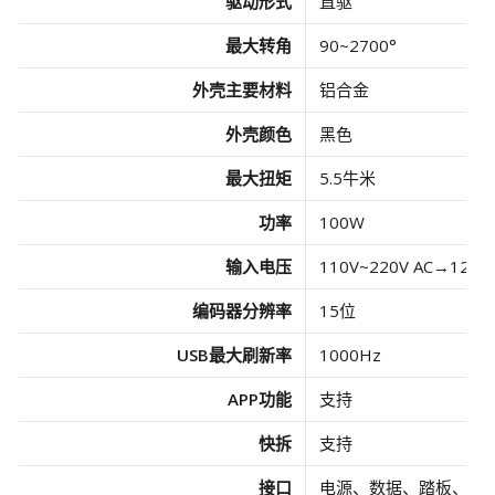
驱动形式
直驱
最大转角
90~2700°
外壳主要材料
铝合金
外壳颜色
黑色
最大扭矩
5.5牛米
功率
100W
输入电压
110V~220V AC→12V 
编码器分辨率
15位
USB最大刷新率
1000Hz
APP功能
支持
快拆
支持
接口
电源、数据、踏板、显