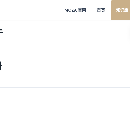
MOZA 官网
首页
知识库
件
册